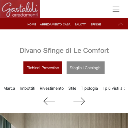
-
-
-
HOME
ARREDAMENTO CASA
SALOTTI
SFINGE
Divano Sfinge di Le Comfort
Richiedi Preventivo
Sfoglia i Cataloghi
Marca
Imbottiti
Rivestimento
Stile
Tipologia
I più visti a :