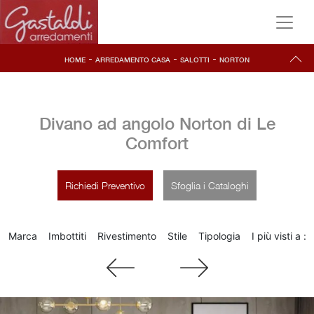
-
-
-
HOME
ARREDAMENTO CASA
SALOTTI
NORTON
Divano ad angolo Norton di Le
Comfort
Richiedi Preventivo
Sfoglia i Cataloghi
Marca
Imbottiti
Rivestimento
Stile
Tipologia
I più visti a :