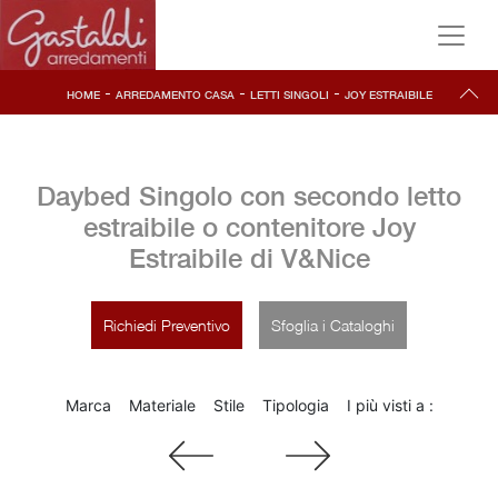
-
-
-
HOME
ARREDAMENTO CASA
LETTI SINGOLI
JOY ESTRAIBILE
Daybed Singolo con secondo letto
estraibile o contenitore Joy
Estraibile di V&Nice
Richiedi Preventivo
Sfoglia i Cataloghi
Marca
Materiale
Stile
Tipologia
I più visti a :