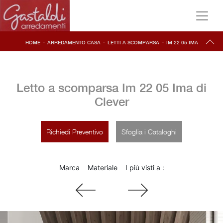
-
-
-
HOME
ARREDAMENTO CASA
LETTI A SCOMPARSA
IM 22 05 IMA
Letto a scomparsa Im 22 05 Ima di
Clever
Richiedi Preventivo
Sfoglia i Cataloghi
Marca
Materiale
I più visti a :