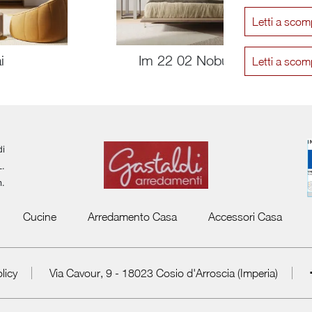
Letti a sco
i
Im 22 02 Nobu
Letti a sco
di
L.
m.
Cucine
Arredamento Casa
Accessori Casa
licy
Via Cavour, 9 - 18023 Cosio d'Arroscia (Imperia)