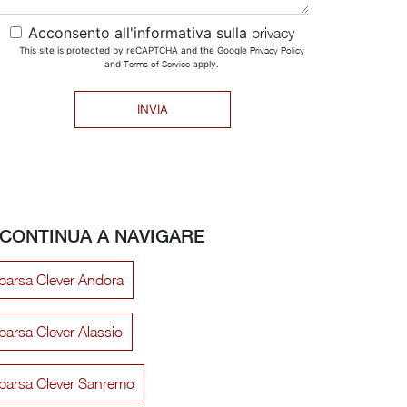
Acconsento all'informativa sulla
privacy
This site is protected by reCAPTCHA and the Google
Privacy Policy
and
Terms of Service
apply.
INVIA
CONTINUA A NAVIGARE
parsa Clever Andora
parsa Clever Alassio
mparsa Clever Sanremo