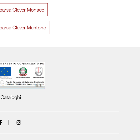
mparsa Clever Monaco
Im 22 04 Nobu
Im 22
mparsa Clever Mentone
Cataloghi