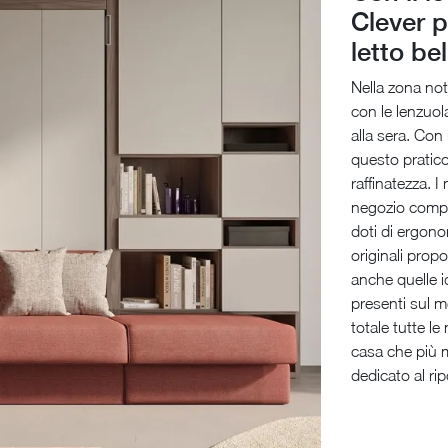
Clever 
letto be
Nella zona not
con le lenzuol
alla sera. Con
questo pratico
raffinatezza. I
negozio comple
doti di ergono
originali prop
anche quelle id
presenti sul me
totale tutte le
casa che più m
dedicato al rip