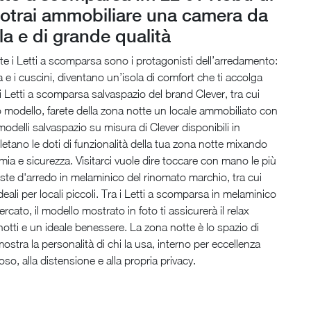
potrai ammobiliare una camera da
lla e di grande qualità
te i Letti a scomparsa sono i protagonisti dell’arredamento:
a e i cuscini, diventano un’isola di comfort che ti accolga
 i Letti a scomparsa salvaspazio del brand Clever, tra cui
 modello, farete della zona notte un locale ammobiliato con
 modelli salvaspazio su misura di Clever disponibili in
tano le doti di funzionalità della tua zona notte mixando
mia e sicurezza. Visitarci vuole dire toccare con mano le più
oste d'arredo in melaminico del rinomato marchio, tra cui
eali per locali piccoli. Tra i Letti a scomparsa in melaminico
rcato, il modello mostrato in foto ti assicurerà il relax
 notti e un ideale benessere. La zona notte è lo spazio di
ostra la personalità di chi la usa, interno per eccellenza
oso, alla distensione e alla propria privacy.