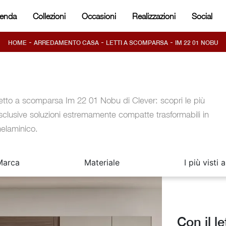
ienda
Collezioni
Occasioni
Realizzazioni
Social
-
-
-
HOME
ARREDAMENTO CASA
LETTI A SCOMPARSA
IM 22 01 NOBU
etto a scomparsa Im 22 01 Nobu di Clever: scopri le più
sclusive soluzioni estremamente compatte trasformabili in
elaminico.
Marca
Materiale
I più visti a
Con il l