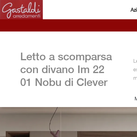
Az
Letto a scomparsa
L
con divano Im 22
e
m
01 Nobu di Clever