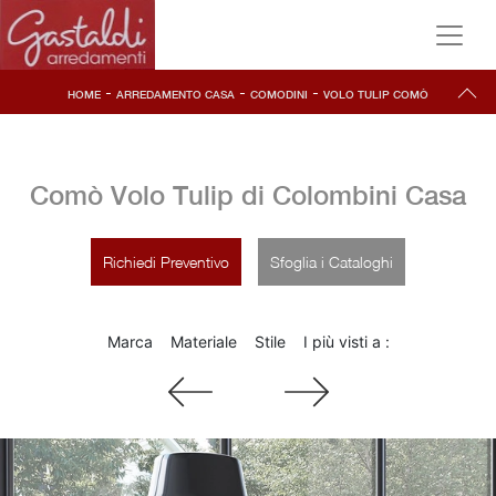
-
-
-
HOME
ARREDAMENTO CASA
COMODINI
VOLO TULIP COMÒ
Comò Volo Tulip di Colombini Casa
Richiedi Preventivo
Sfoglia i Cataloghi
Marca
Materiale
Stile
I più visti a :