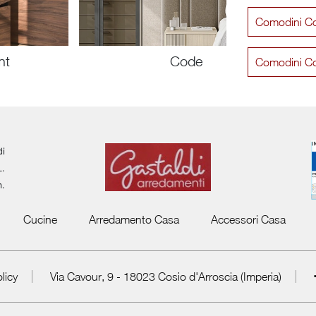
Comodini C
nt
Code
Comodini C
di
L.
m.
Cucine
Arredamento Casa
Accessori Casa
licy
Via Cavour, 9 - 18023 Cosio d'Arroscia (Imperia)