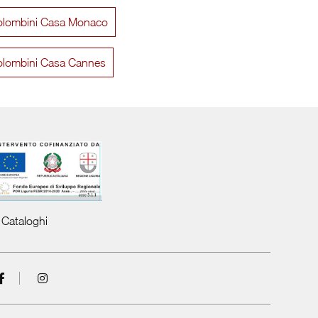
olombini Casa Monaco
Flow Comò
Arcadia Sim
olombini Casa Cannes
Cataloghi