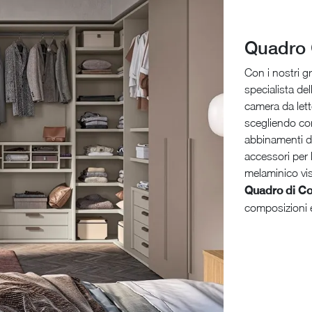
Quadro 
Con i nostri g
specialista de
camera da lett
scegliendo com
abbinamenti di
accessori per 
melaminico visi
Quadro di Co
composizioni 