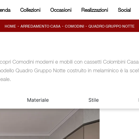
ienda
Collezioni
Occasioni
Realizzazioni
Social
-
-
-
HOME
ARREDAMENTO CASA
COMODINI
QUADRO GRUPPO NOTTE
copri Comodini moderni e mobili con cassetti Colombini Casa! 
odello Quadro Gruppo Notte costruito in melaminico è la scel
deale.
Materiale
Stile