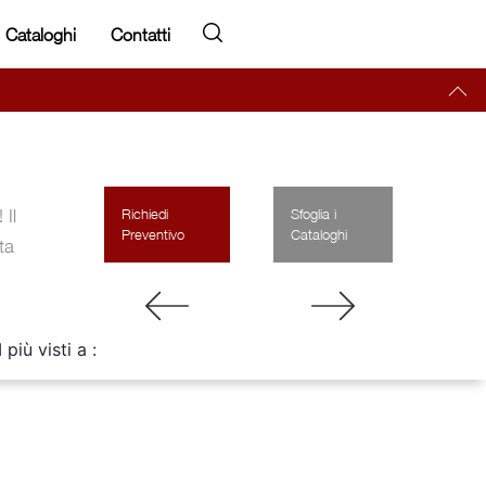
Cataloghi
Contatti
Il
Richiedi
Sfoglia i
Preventivo
Cataloghi
ta
I più visti a :