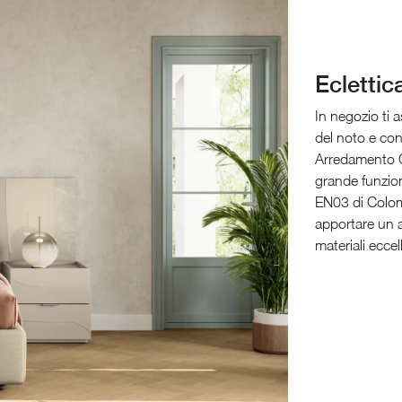
Ecletti
In negozio ti
del noto e con
Arredamento Ca
grande funziona
EN03 di Colomb
apportare un a
materiali eccell