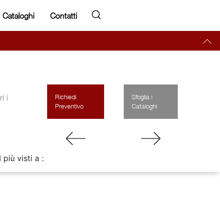
Cataloghi
Contatti
i i
Richiedi
Sfoglia i
Preventivo
Cataloghi
I più visti a :