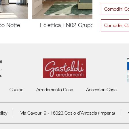
Comodini Co
po Notte
Eclettica EN02 Gruppo Notte
Comodini C
di
L.
m.
Cucine
Arredamento Casa
Accessori Casa
licy
Via Cavour, 9 - 18023 Cosio d'Arroscia (Imperia)