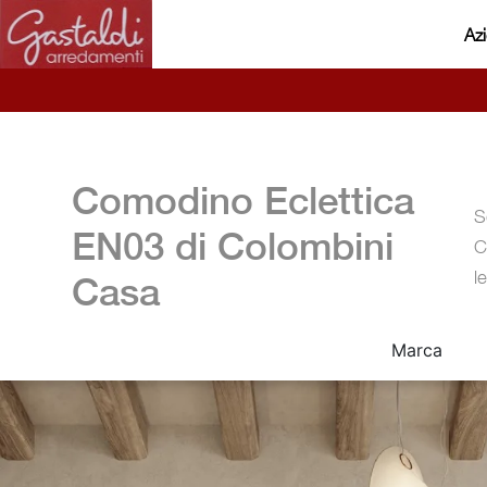
Az
Comodino Eclettica
S
EN03 di Colombini
C
le
Casa
Marca