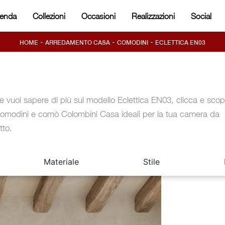
ienda
Collezioni
Occasioni
Realizzazioni
Social
-
-
-
HOME
ARREDAMENTO CASA
COMODINI
ECLETTICA EN03
e vuoi sapere di più sul modello Eclettica EN03, clicca e scopr
omodini e comò Colombini Casa ideali per la tua camera da
tto.
Materiale
Stile