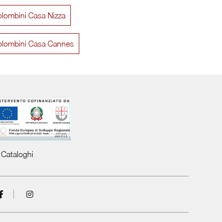
lombini Casa Nizza
Eclettica EN03 Cassettiera
Eclettica EN
olombini Casa Cannes
Cataloghi