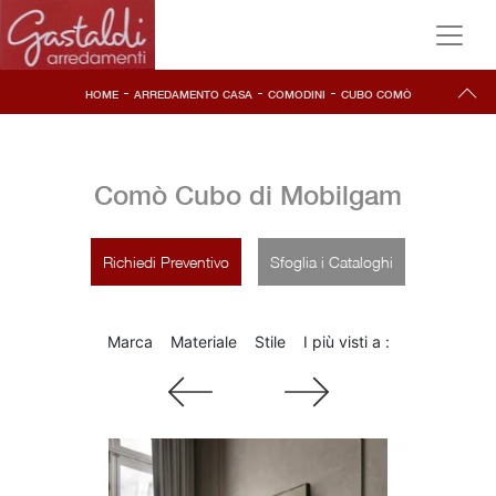
-
-
-
HOME
ARREDAMENTO CASA
COMODINI
CUBO COMÒ
Comò Cubo di Mobilgam
Richiedi Preventivo
Sfoglia i Cataloghi
Marca
Materiale
Stile
I più visti a :