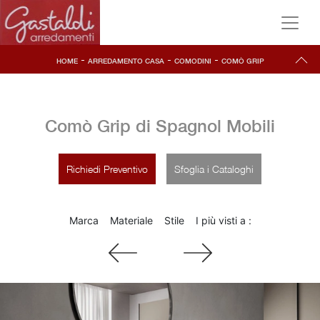
-
-
-
HOME
ARREDAMENTO CASA
COMODINI
COMÒ GRIP
Comò Grip di Spagnol Mobili
Richiedi Preventivo
Sfoglia i Cataloghi
Marca
Materiale
Stile
I più visti a :