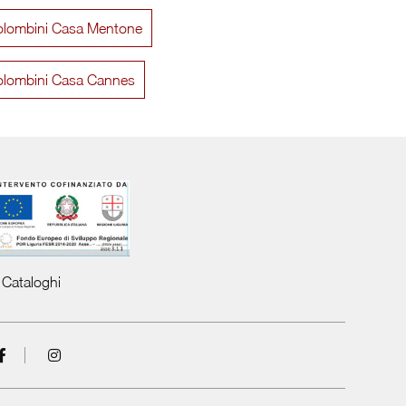
olombini Casa Mentone
Gruppo Notte Blocco
Gruppo N
olombini Casa Cannes
Cataloghi