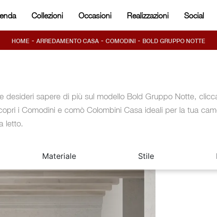
ienda
Collezioni
Occasioni
Realizzazioni
Social
-
-
-
HOME
ARREDAMENTO CASA
COMODINI
BOLD GRUPPO NOTTE
e desideri sapere di più sul modello Bold Gruppo Notte, clicc
copri i Comodini e comò Colombini Casa ideali per la tua cam
a letto.
Materiale
Stile