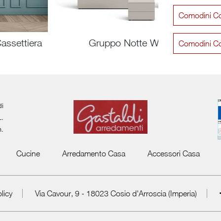
Comodini C
assettiera
Gruppo Notte Wind
Comodini C
di
L.
m.
Cucine
Arredamento Casa
Accessori Casa
licy
Via Cavour, 9 - 18023 Cosio d'Arroscia (Imperia)