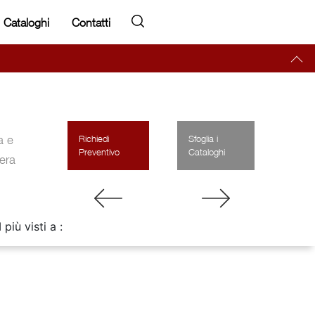
Cataloghi
Contatti
a e
Richiedi
Sfoglia i
Preventivo
Cataloghi
era
I più visti a :