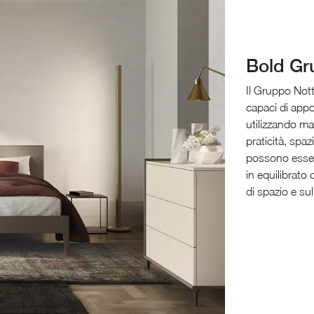
Bold Gr
Il Gruppo Nott
capaci di appor
utilizzando mat
praticità, spa
possono esser
in equilibrato 
di spazio e sul