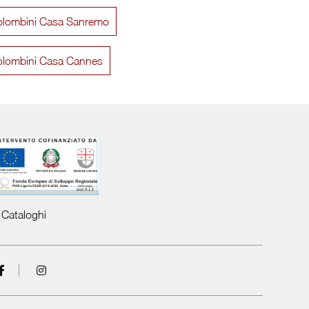
olombini Casa Sanremo
Volo Link Gruppo Notte
Tower Gr
olombini Casa Cannes
Cataloghi