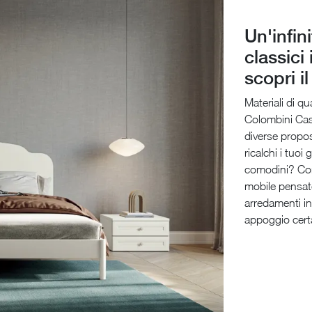
Un'infin
classici
scopri i
Materiali di q
Colombini Casa
diverse propos
ricalchi i tuoi
comodini? Con 
mobile pensato
arredamenti i
appoggio certa