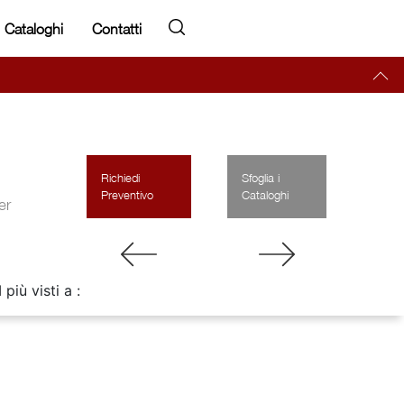
Cataloghi
Contatti
Richiedi
Sfoglia i
Preventivo
Cataloghi
er
I più visti a :