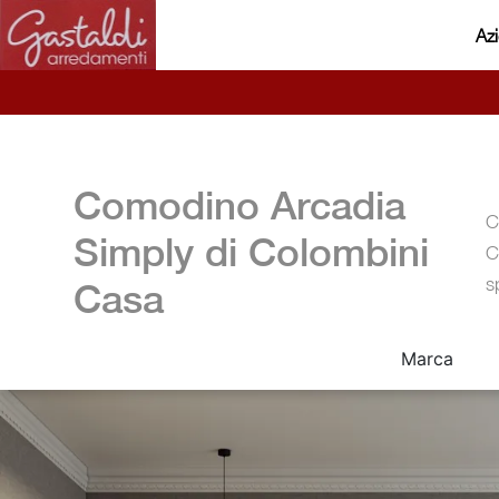
Az
Comodino Arcadia
C
Simply di Colombini
C
s
Casa
Marca