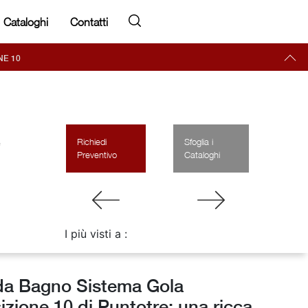
Cataloghi
Contatti
NE 10
e
Richiedi
Sfoglia i
Preventivo
Cataloghi
I più visti a :
da Bagno Sistema Gola
zione 10 di Puntotre: una ricca