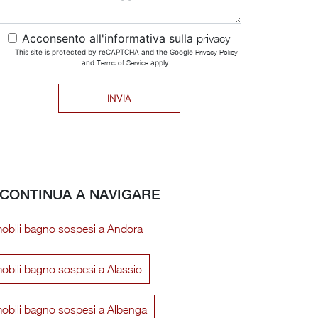
Acconsento all'informativa sulla
privacy
This site is protected by reCAPTCHA and the Google
Privacy Policy
and
Terms of Service
apply.
INVIA
CONTINUA A NAVIGARE
mobili bagno sospesi a Andora
obili bagno sospesi a Alassio
obili bagno sospesi a Albenga