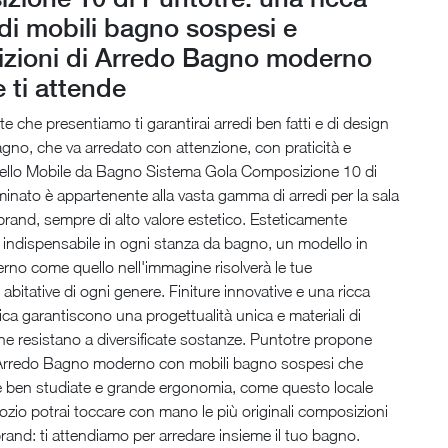
i mobili bagno sospesi e
zioni di Arredo Bagno moderno
 ti attende
e che presentiamo ti garantirai arredi ben fatti e di design
agno, che va arredato con attenzione, con praticità e
dello Mobile da Bagno Sistema Gola Composizione 10 di
minato è appartenente alla vasta gamma di arredi per la sala
rand, sempre di alto valore estetico. Esteticamente
 indispensabile in ogni stanza da bagno, un modello in
rno come quello nell'immagine risolverà le tue
abitative di ogni genere. Finiture innovative e una ricca
ica garantiscono una progettualità unica e materiali di
he resistano a diversificate sostanze. Puntotre propone
l’Arredo Bagno moderno con mobili bagno sospesi che
e ben studiate e grande ergonomia, come questo locale
ozio potrai toccare con mano le più originali composizioni
rand: ti attendiamo per arredare insieme il tuo bagno.