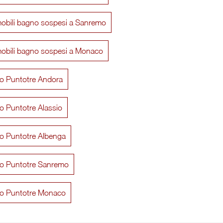
mobili bagno sospesi a Sanremo
mobili bagno sospesi a Monaco
o Puntotre Andora
o Puntotre Alassio
Alto 05
Up Down Co
o Puntotre Albenga
o Puntotre Sanremo
o Puntotre Monaco