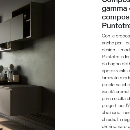
gamma d
composi
Puntotre
Con le propost
anche per il b
design. Il mo
Puntotre in la
da bagno del b
apprezzabile e
laminato mode
problematiche 
varietà cromat
prima scelta c
progetti per 
abbinano line
chiede. In neg
del rinomato b