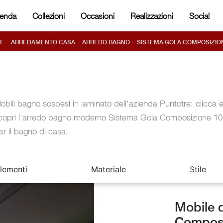
ienda
Collezioni
Occasioni
Realizzazioni
Social
-
-
-
E
ARREDAMENTO CASA
ARREDO BAGNO
SISTEMA GOLA COMPOSIZIO
obili bagno sospesi in laminato dell'azienda Puntotre: clicca 
copri l'arredo bagno moderno Sistema Gola Composizione 10
er il bagno di casa.
lementi
Materiale
Stile
Mobile 
Composi