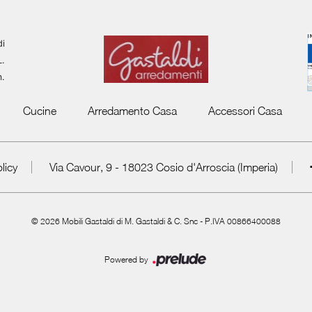
di
L.
m.
Cucine
Arredamento Casa
Accessori Casa
licy
Via Cavour, 9 - 18023 Cosio d'Arroscia (Imperia)
©
2026
Mobili Gastaldi di M. Gastaldi & C. Snc - P.IVA 00866400088
Powered by