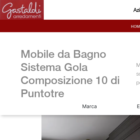
Az
HOM
Mobile da Bagno
Sistema Gola
M
s
Composizione 10 di
p
Puntotre
Marca
E