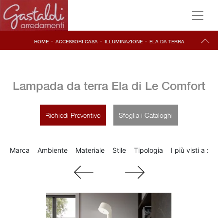
-
-
-
HOME
ACCESSORI CASA
ILLUMINAZIONE
ELA DA TERRA
Lampada da terra Ela di Le Comfort
Richiedi Preventivo
Sfoglia i Cataloghi
Marca
Ambiente
Materiale
Stile
Tipologia
I più visti a :