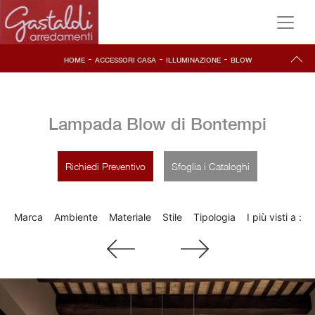
-
-
-
HOME
ACCESSORI CASA
ILLUMINAZIONE
BLOW
Lampada Blow di Bontempi
Richiedi Preventivo
Sfoglia i Cataloghi
Marca
Ambiente
Materiale
Stile
Tipologia
I più visti a :