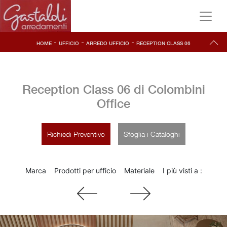
-
-
-
HOME
UFFICIO
ARREDO UFFICIO
RECEPTION CLASS 06
Reception Class 06 di Colombini
Office
Richiedi Preventivo
Sfoglia i Cataloghi
Marca
Prodotti per ufficio
Materiale
I più visti a :