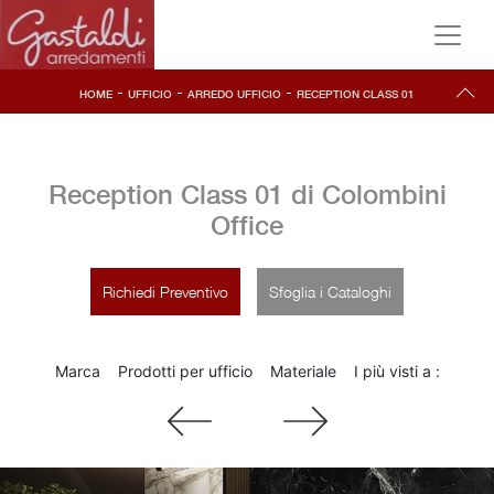
-
-
-
HOME
UFFICIO
ARREDO UFFICIO
RECEPTION CLASS 01
Reception Class 01 di Colombini
Office
Richiedi Preventivo
Sfoglia i Cataloghi
Marca
Prodotti per ufficio
Materiale
I più visti a :