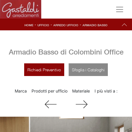
-
-
-
HOME
UFFICIO
ARREDO UFFICIO
ARMADIO BASSO
Armadio Basso di Colombini Office
Richiedi Preventivo
Sfoglia i Cataloghi
Marca
Prodotti per ufficio
Materiale
I più visti a :