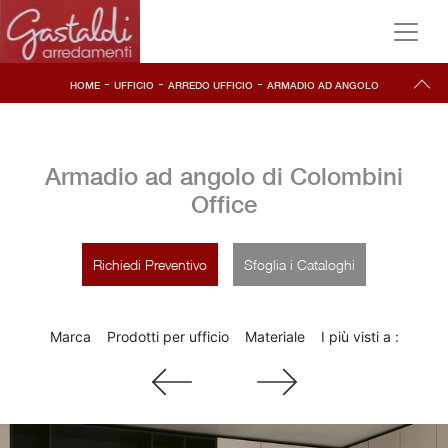
-
-
-
HOME
UFFICIO
ARREDO UFFICIO
ARMADIO AD ANGOLO
Armadio ad angolo di Colombini
Office
Richiedi Preventivo
Sfoglia i Cataloghi
Marca
Prodotti per ufficio
Materiale
I più visti a :