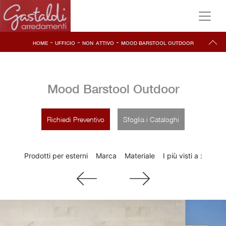
-
-
-
HOME
UFFICIO
NON_ATTIVO
MOOD BARSTOOL OUTDOOR
Mood Barstool Outdoor
Richiedi Preventivo
Sfoglia i Cataloghi
Prodotti per esterni
Marca
Materiale
I più visti a :