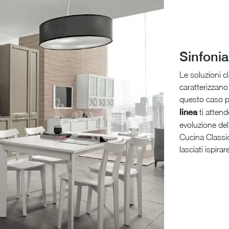
Sinfonia
Le soluzioni c
caratterizzano 
questo caso pe
linea
ti atten
evoluzione del
Cucina Classic
lasciati ispir