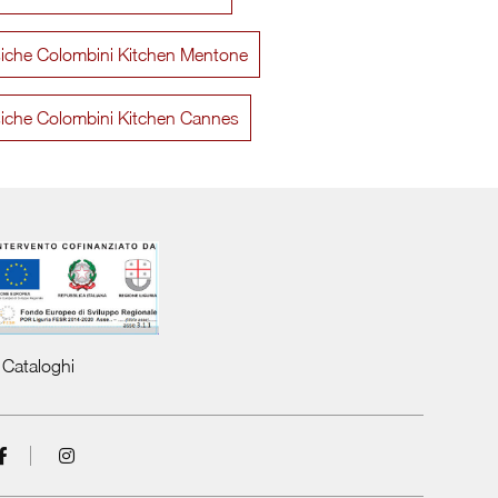
siche Colombini Kitchen Mentone
Sinfonia 02
Sinf
siche Colombini Kitchen Cannes
Cataloghi