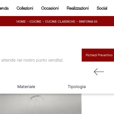
ienda
Collezioni
Occasioni
Realizzazioni
Social
-
-
-
HOME
CUCINE
CUCINE CLASSICHE
SINFONIA 05
Richiedi Preventivo
i attende nel nostro punto vendita!.
Materiale
Tipologia