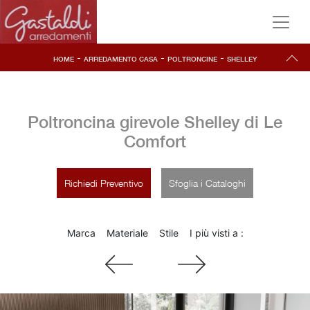
-
-
-
HOME
ARREDAMENTO CASA
POLTRONCINE
SHELLEY
Poltroncina girevole Shelley di Le
Comfort
Richiedi Preventivo
Sfoglia i Cataloghi
Marca
Materiale
Stile
I più visti a :