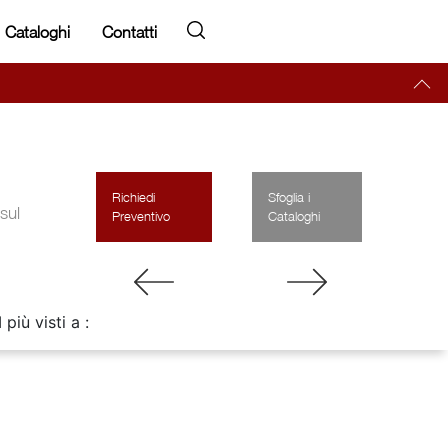
Cataloghi
Contatti
Richiedi
Sfoglia i
sul
Preventivo
Cataloghi
I più visti a :