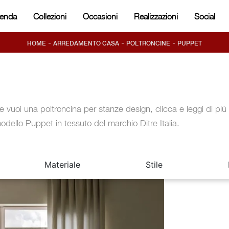
ienda
Collezioni
Occasioni
Realizzazioni
Social
-
-
-
HOME
ARREDAMENTO CASA
POLTRONCINE
PUPPET
e vuoi una poltroncina per stanze design, clicca e leggi di più 
odello Puppet in tessuto del marchio Ditre Italia.
Materiale
Stile