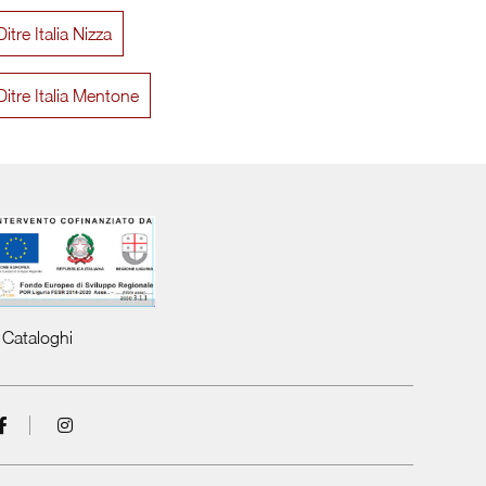
itre Italia Nizza
Caroline
L
Ditre Italia Mentone
Cataloghi