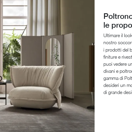
Poltronc
le propo
Ultimare il lo
nostro soccor
i prodotti del
finiture e rive
puoi vedere uno
divani e poltro
gamma di Poltr
desideri un mo
di grande des