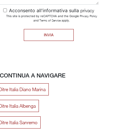
Acconsento all'informativa sulla
privacy
This site is protected by reCAPTCHA and the Google
Privacy Policy
and
Terms of Service
apply.
INVIA
CONTINUA A NAVIGARE
itre Italia Diano Marina
itre Italia Albenga
Ditre Italia Sanremo