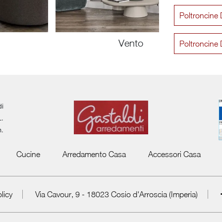
Poltroncine D
Vento
Poltroncine 
di
L.
m.
Cucine
Arredamento Casa
Accessori Casa
licy
Via Cavour, 9 - 18023 Cosio d'Arroscia (Imperia)