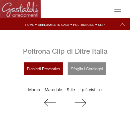
-
-
-
HOME
ARREDAMENTO CASA
POLTRONCINE
CLIP
Poltrona Clip di Ditre Italia
Richiedi Preventivo
Sfoglia i Cataloghi
Marca
Materiale
Stile
I più visti a :