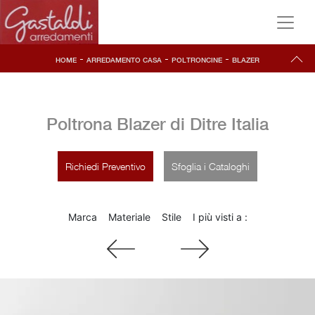
-
-
-
HOME
ARREDAMENTO CASA
POLTRONCINE
BLAZER
Poltrona Blazer di Ditre Italia
Richiedi Preventivo
Sfoglia i Cataloghi
Marca
Materiale
Stile
I più visti a :