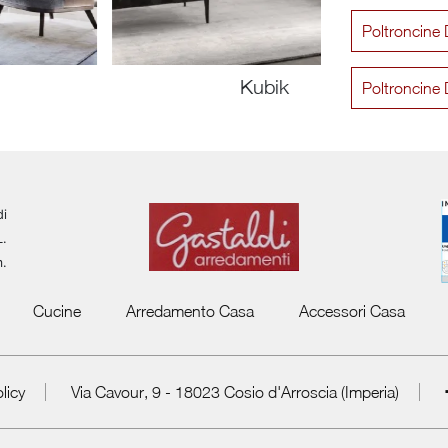
Poltroncine D
Kubik
Poltroncine 
di
L.
m.
Cucine
Arredamento Casa
Accessori Casa
licy
Via Cavour, 9 - 18023 Cosio d'Arroscia (Imperia)