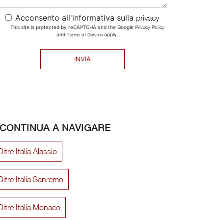
Acconsento all'informativa sulla
privacy
This site is protected by reCAPTCHA and the Google
Privacy Policy
and
Terms of Service
apply.
INVIA
CONTINUA A NAVIGARE
itre Italia Alassio
Ditre Italia Sanremo
Ditre Italia Monaco