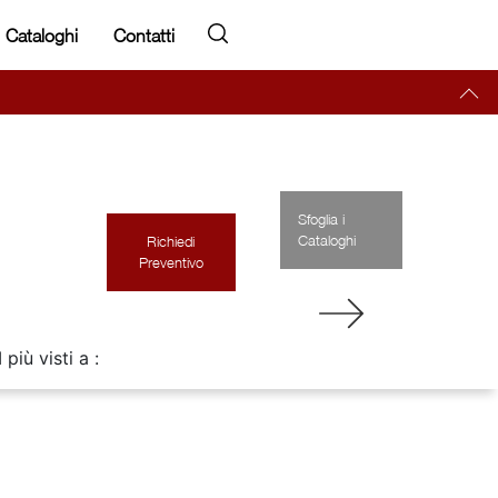
Cataloghi
Contatti
Sfoglia i
Cataloghi
Richiedi
Preventivo
I più visti a :