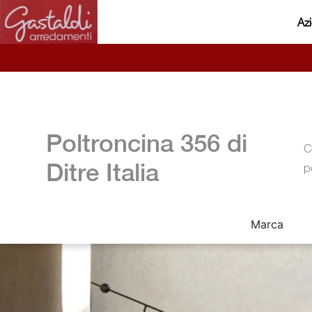
Az
Poltroncina 356 di
C
Ditre Italia
p
Marca