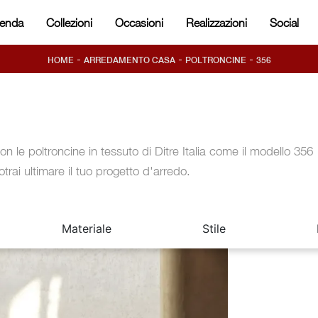
ienda
Collezioni
Occasioni
Realizzazioni
Social
-
-
-
HOME
ARREDAMENTO CASA
POLTRONCINE
356
on le poltroncine in tessuto di Ditre Italia come il modello 356
otrai ultimare il tuo progetto d'arredo.
Materiale
Stile