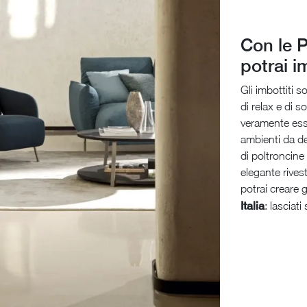
Con le 
potrai im
Gli imbottiti 
di relax e di 
veramente esse
ambienti da de
di poltroncine 
elegante rives
potrai creare 
Italia
: lasciat