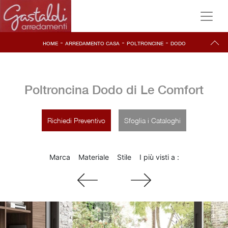
-
-
-
HOME
ARREDAMENTO CASA
POLTRONCINE
DODO
Poltroncina Dodo di Le Comfort
Richiedi Preventivo
Sfoglia i Cataloghi
Marca
Materiale
Stile
I più visti a :