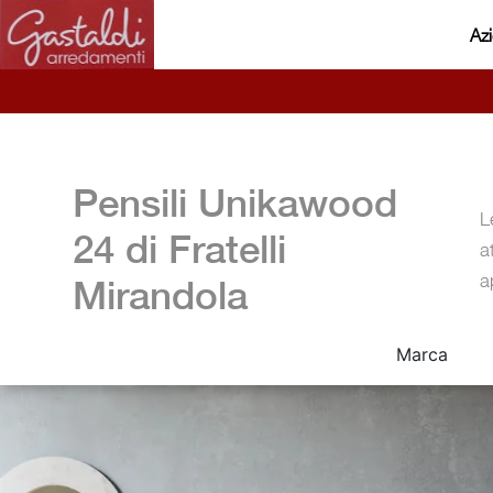
Az
Pensili Unikawood
L
24 di Fratelli
a
a
Mirandola
Marca