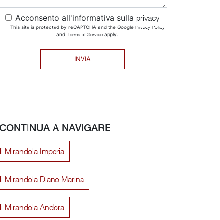
Acconsento all'informativa sulla
privacy
This site is protected by reCAPTCHA and the Google
Privacy Policy
and
Terms of Service
apply.
INVIA
CONTINUA A NAVIGARE
lli Mirandola Imperia
lli Mirandola Diano Marina
lli Mirandola Andora