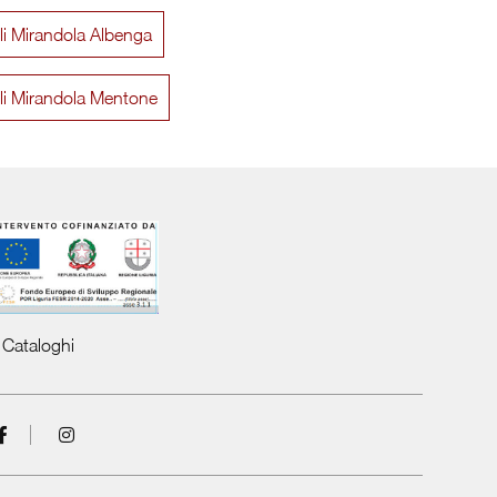
lli Mirandola Albenga
Unikawood 17
Unika
elli Mirandola Mentone
Cataloghi