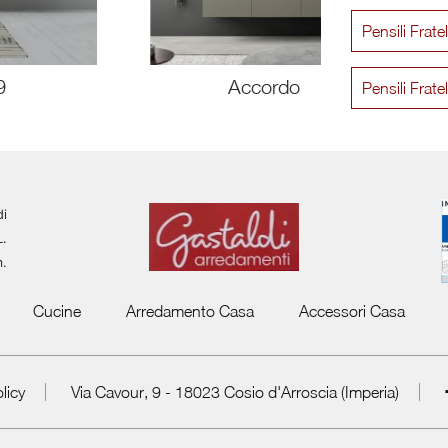
Pensili Frate
9
Accordo
Pensili Frat
di
L.
m.
Cucine
Arredamento Casa
Accessori Casa
licy
Via Cavour, 9 - 18023 Cosio d'Arroscia (Imperia)