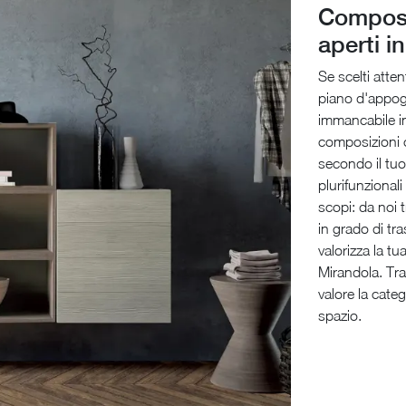
Composi
aperti in
Se scelti atte
piano d'appogg
immancabile in 
composizioni c
secondo il tuo
plurifunzional
scopi: da noi 
in grado di tr
valorizza la t
Mirandola. Tra
valore la categ
spazio.