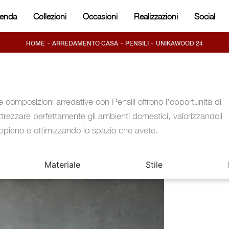
ienda
Collezioni
Occasioni
Realizzazioni
Social
-
-
-
HOME
ARREDAMENTO CASA
PENSILI
UNIKAWOOD 24
e composizioni arredative con Pensili offrono l'opportunità di
ttrezzare perfettamente gli ambienti domestici, valorizzandoli
ppieno e ottimizzando lo spazio che avete.
Materiale
Stile