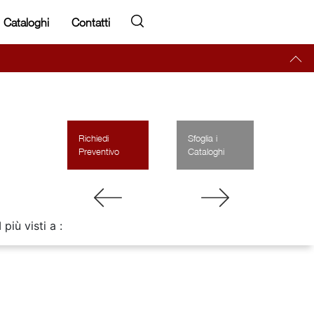
Cataloghi
Contatti
Richiedi
Sfoglia i
Preventivo
Cataloghi
I più visti a :