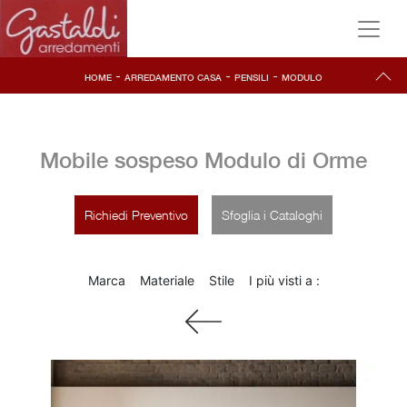
-
-
-
HOME
ARREDAMENTO CASA
PENSILI
MODULO
Mobile sospeso Modulo di Orme
Richiedi Preventivo
Sfoglia i Cataloghi
Marca
Materiale
Stile
I più visti a :