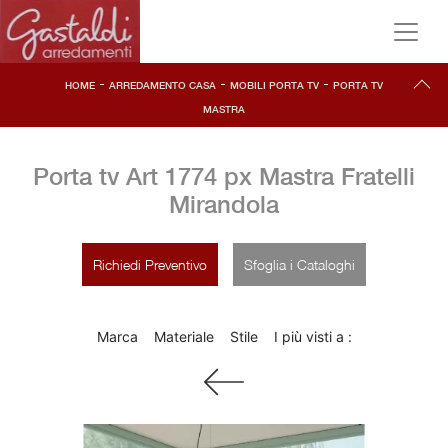
-
-
-
HOME
ARREDAMENTO CASA
MOBILI PORTA TV
PORTA TV
MASTRA
Porta tv Art 1774 px Mastra Fratelli
Mirandola
Richiedi Preventivo
Sfoglia i Cataloghi
Marca
Materiale
Stile
I più visti a :