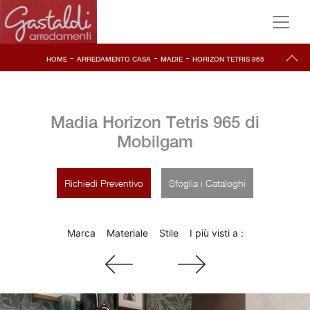
-
-
-
HOME
ARREDAMENTO CASA
MADIE
HORIZON TETRIS 965
Madia Horizon Tetris 965 di
Mobilgam
Richiedi Preventivo
Sfoglia i Cataloghi
Marca
Materiale
Stile
I più visti a :