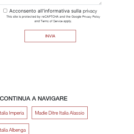
Acconsento all'informativa sulla
privacy
This site is protected by reCAPTCHA and the Google
Privacy Policy
and
Terms of Service
apply.
INVIA
CONTINUA A NAVIGARE
talia Imperia
Madie Ditre Italia Alassio
talia Albenga