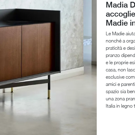
Madia Dia
accogli
Madie i
Le Madie aiutan
nonché a organ
praticità e de
pranzo dipende
e le proprie e
casa, non lasc
esclusive comp
amici e parent
spazio sia ben
una zona pranz
Italia in legno