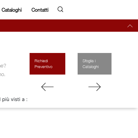
Cataloghi
Contatti
Richiedi
Sfoglia i
ne?
Preventivo
Cataloghi
no.
I più visti a :