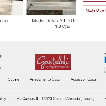
Madie Ditre 
Moon
Madia Dallas Art 1015px e Art
1007px
di
L.
m.
Cucine
Arredamento Casa
Accessori Casa
licy
Via Cavour, 9 - 18023 Cosio d'Arroscia (Imperia)