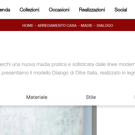
ienda
Collezioni
Occasioni
Realizzazioni
Social
-
-
-
HOME
ARREDAMENTO CASA
MADIE
DIALOGO
erchi una nuova madia pratica e sofisticata dalle linee moder
i presentiamo il modello Dialogo di Ditre Italia, realizzato in leg
Materiale
Stile