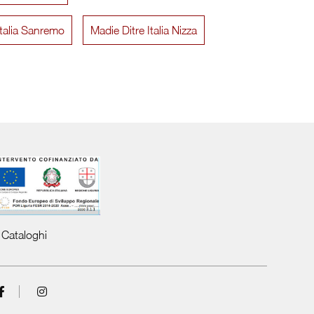
Italia Sanremo
Madie Ditre Italia Nizza
Arbor
A
Cataloghi