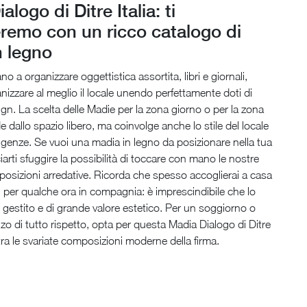
logo di Ditre Italia: ti
eremo con un ricco catalogo di
n legno
o a organizzare oggettistica assortita, libri e giornali,
izzare al meglio il locale unendo perfettamente doti di
sign. La scelta delle Madie per la zona giorno o per la zona
 dallo spazio libero, ma coinvolge anche lo stile del locale
sigenze. Se vuoi una madia in legno da posizionare nella tua
iarti sfuggire la possibilità di toccare con mano le nostre
osizioni arredative. Ricorda che spesso accoglierai a casa
i per qualche ora in compagnia: è imprescindibile che lo
 gestito e di grande valore estetico. Per un soggiorno o
o di tutto rispetto, opta per questa Madia Dialogo di Ditre
 tra le svariate composizioni moderne della firma.