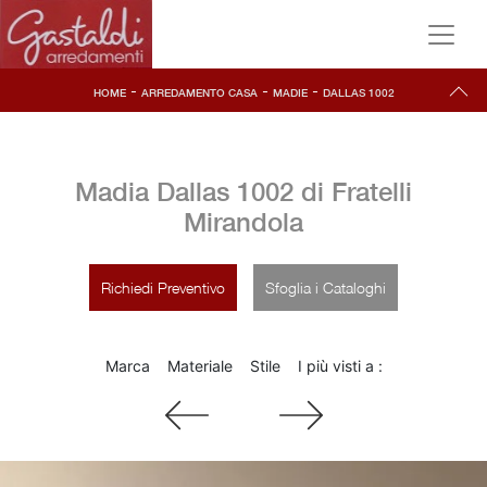
-
-
-
HOME
ARREDAMENTO CASA
MADIE
DALLAS 1002
Madia Dallas 1002 di Fratelli
Mirandola
Richiedi Preventivo
Sfoglia i Cataloghi
Marca
Materiale
Stile
I più visti a :