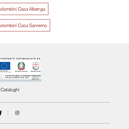
olombini Casa Albenga
Volo Kid C036
Volo K
olombini Casa Sanremo
Cataloghi