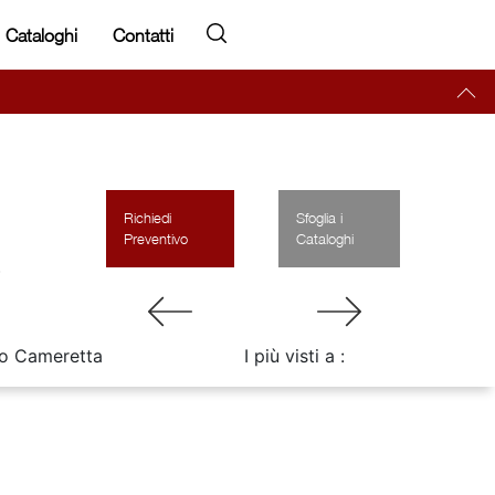
Cataloghi
Contatti
Richiedi
Sfoglia i
Preventivo
Cataloghi
.
o Cameretta
I più visti a :