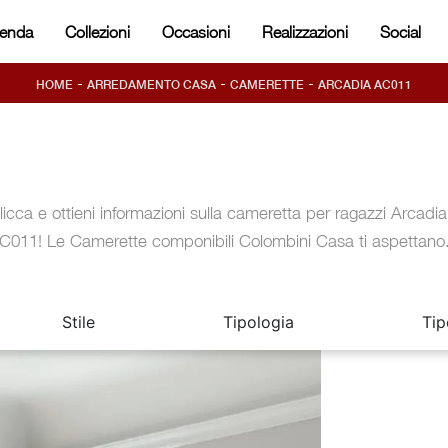
ienda
Collezioni
Occasioni
Realizzazioni
Social
-
-
-
HOME
ARREDAMENTO CASA
CAMERETTE
ARCADIA AC011
licca e ottieni informazioni sulla cameretta per ragazzi Arcadia
C011! Le Camerette componibili Colombini Casa ti aspettano
Stile
Tipologia
Tip