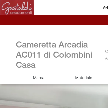
Az
Cameretta Arcadia
C
AC011 di Colombini
A
Casa
Marca
Materiale