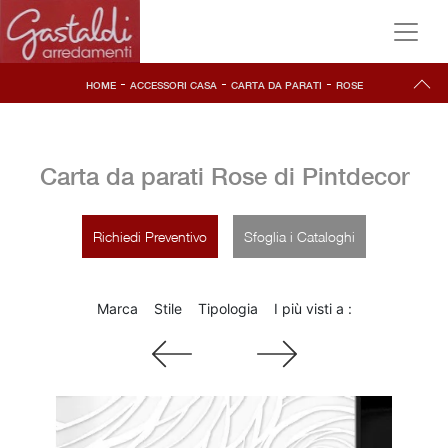
-
-
-
HOME
ACCESSORI CASA
CARTA DA PARATI
ROSE
Carta da parati Rose di Pintdecor
Richiedi Preventivo
Sfoglia i Cataloghi
Marca
Stile
Tipologia
I più visti a :