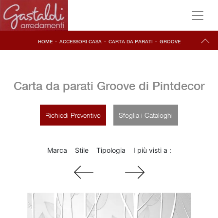
-
-
-
HOME
ACCESSORI CASA
CARTA DA PARATI
GROOVE
Carta da parati Groove di Pintdecor
Richiedi Preventivo
Sfoglia i Cataloghi
Marca
Stile
Tipologia
I più visti a :